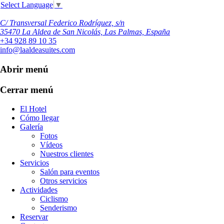
Select Language
▼
C/ Transversal Federico Rodríguez, s/n
35470 La Aldea de San Nicolás, Las Palmas, España
+34 928 89 10 35
info@laaldeasuites.com
Abrir menú
Cerrar menú
El Hotel
Cómo llegar
Galería
Fotos
Vídeos
Nuestros clientes
Servicios
Salón para eventos
Otros servicios
Actividades
Ciclismo
Senderismo
Reservar